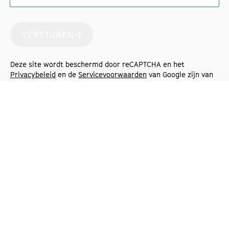
VERSTUREN
Deze site wordt beschermd door reCAPTCHA en het
Privacybeleid
en de
Servicevoorwaarden
van Google zijn van
toepassing.
Adresgegevens
Sylviusweg 70
2333 BE Leiden
Nederland
tel. nr. +31 (0)88 2830100
Email: info@biotechtrainingfacility.nl